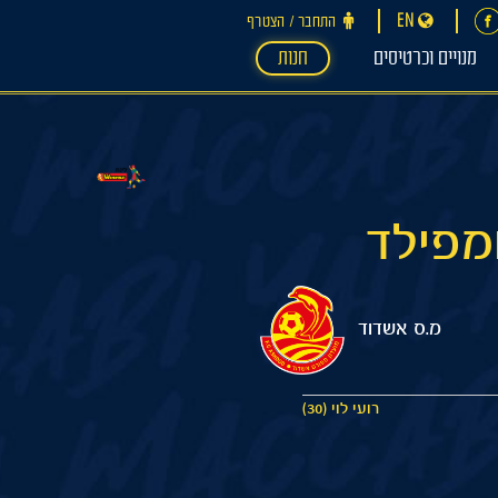
EN
התחבר ‪/‬ הצטרף
מנויים וכרטיסים
חנות
מ.ס אשדוד
רועי לוי (30)