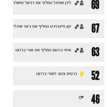
69
‏לירן שפיגל החליף את דניאל טישלר
67
‏ינון פיינגזיכט החליף את ג׳אד שיבלי
63
‏איתי ברהום החליף את אורי ברדוגו
52
כרטיס צהוב לאורי ברדוגו
46
משחקים
ותוצאות