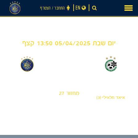
Ski
EN
התחבר ‪/‬ הצטרף
t
conten
יום שבת 05/04/2025 13:50 קצף
0
1
-
מכבי חיפה ׳הרדי׳
מכבי תל אביב 'שחר'
מחזור 27
איאד חלאילי (3)
חדשות