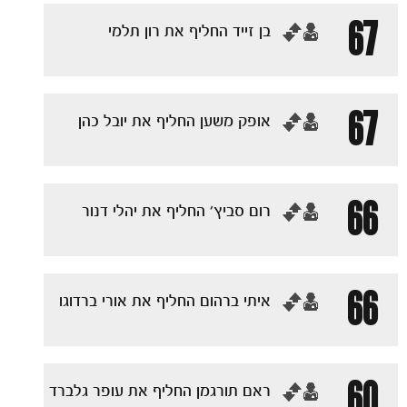
67
‏בן זייד החליף את רון תלמי
67
‏אופק משען החליף את יובל כהן
66
‏רום סביץ׳ החליף את יהלי דנור
66
‏איתי ברהום החליף את אורי ברדוגו
60
‏ראם תורגמן החליף את עופר גלברד