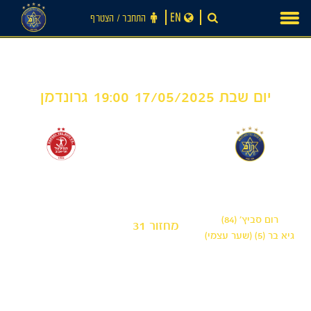
Ski
EN
התחבר ‪/‬ הצטרף
t
conten
יום שבת 17/05/2025 19:00 גרונדמן
0
2
-
מכבי תל אביב 'שחר'
הפועל תל אביב
'ניסנוב'
רום סביץ׳ (84)
מחזור 31
גיא בר (5) (שער עצמי)
חדשות