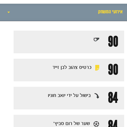
אירועי המשחק
אירועי המשחק
90
סיקור המשחק
הרכבים
90
כרטיס צהוב לבן זייד
גלריה
84
בישול על ידי יואב חוניו
84
שער של רום סביץ׳