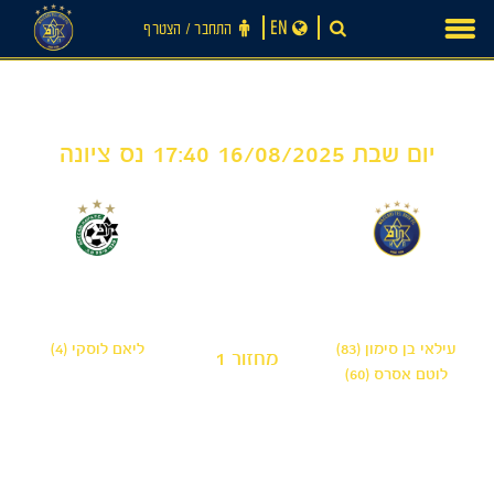
Ski
EN
התחבר ‪/‬ הצטרף
t
conten
יום שבת 16/08/2025 17:40 נס ציונה
1
2
-
חדשות
מכבי תל אביב 'שחר'
מכבי חיפה ׳הרדי׳
עילאי בן סימון (83)
ליאם לוסקי (4)
מחזור 1
לוטם אסרס (60)