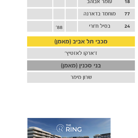
18
עומר אבוהב
77
מוחמד בדארנה
24
בסיל ח׳ורי
88'
מכבי תל אביב (מאמן)
ז'ארקו לאזטיץ'
בני סכנין (מאמן)
שרון מימר
כרטיסים