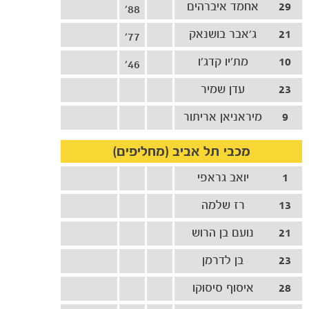
29
אחמד איברהים
88'
21
ג'אבר בושנאק
77'
10
מת׳יו קדג׳ו
46'
23
עדן שמיר
9
מיראניאן אריתור
מכבי תל אביב (מחליפים)
1
יואב גראפי
13
רז שלמה
21
נועם בן הרוש
23
בן לדרמן
28
איסוף סיסוקו