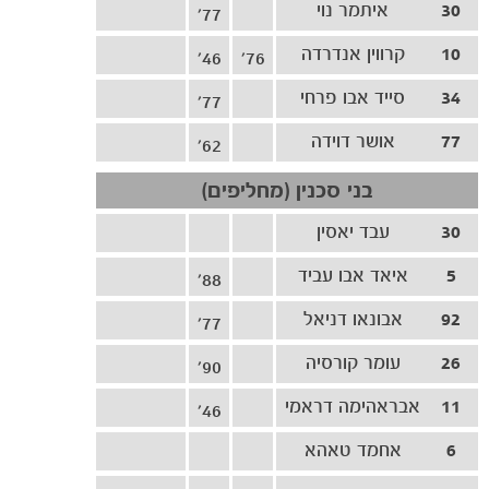
30
איתמר נוי
משחקים
77'
ותוצאות
10
קרווין אנדרדה
46'
76'
34
סייד אבו פרחי
77'
77
אושר דוידה
62'
בני סכנין (מחליפים)
30
עבד יאסין
5
איאד אבו עביד
88'
92
אבונאו דניאל
77'
26
עומר קורסיה
90'
11
אבראהימה דראמי
46'
6
אחמד טאהא
88'