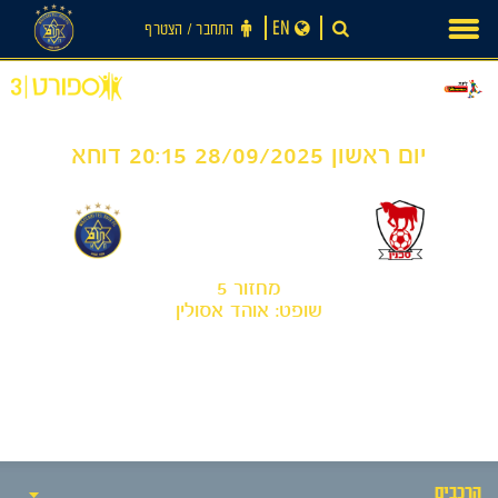
Ski
EN
התחבר ‪/‬ הצטרף
t
conten
יום ראשון 28/09/2025 20:15 דוחא
0
0
-
בני סכנין
מכבי תל אביב
מחזור 5
שופט: אוהד אסולין
חדשות
הרכבים