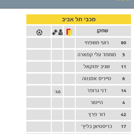
אירועי המשחק
מכבי תל אביב
שחקן
סיקור המשחק
90
רועי משפתי
הרכבים
5
מוחמד עלי קמארה
גלריה
11
שגיב יחזקאל
6
טייריס אסנטה
14
דני גרופר
46'
4
הייטור
42
דור פרץ
17
כריסטיאן בליץ'