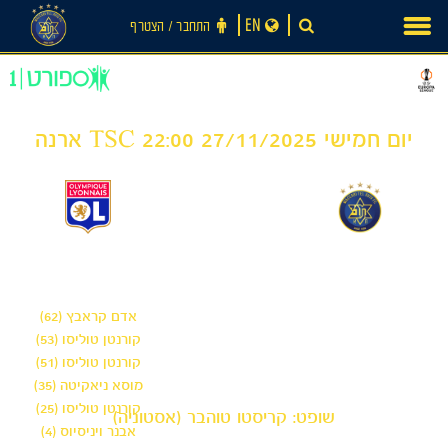
Ski
EN
התחבר ‪/‬ הצטרף
t
conten
יום חמישי 27/11/2025 22:00 TSC ארנה
6
0
-
מכבי תל אביב
אולימפיק ליון
אדם קראבץ (62)
קורנטן טוליסו (53)
קורנטן טוליסו (51)
מוסא ניאקיטה (35)
קורנטן טוליסו (25)
שופט: קריסטו טוהבר (אסטוניה)
אבנר ויניסיוס (4)