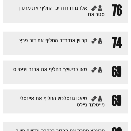
76
‏אלחנדרו רודריגז החליף את מרטין
סטריאנו
74
‏קרווין אנדרדה החליף את דור פרץ
הקבוצות
69
‏טאו ברישיץ' החליף את אבנר ויניסיוס
69
‏טיאגו גונסלבש החליף את איינסלי
מייטלנד ניילס
קראבץ מקבל את הכדור ברחבה ומזווית קשה