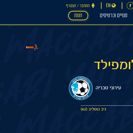
EN
התחבר ‪/‬ הצטרף
מנויים וכרטיסים
חנות
עירוני טבריה
ניב גוטליב (62)