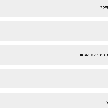
ייקל
 מזעזע את העמוד
ל