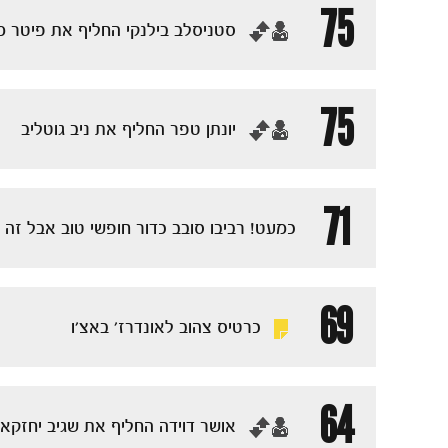
75
‏סטניסלב בילנקי החליף את פיטר מ
75
‏יונתן טפר החליף את ניב גוטליב
71
כמעט! רביבו סובב כדור חופשי טוב אבל זה
69
כרטיס צהוב לאונדרז' באצ'ו
64
‏אושר דוידה החליף את שגיב יחזקא