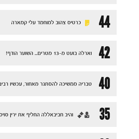
44
כרטיס צהוב למוחמד עלי קמארה
42
וארלה בועט מ-13 מטרים... השוער הודף!
40
טבריה ממשיכה להסתגר מאחור, עכשיו רביב
35
‏והיב חביבאללה החליף את ירין סויס