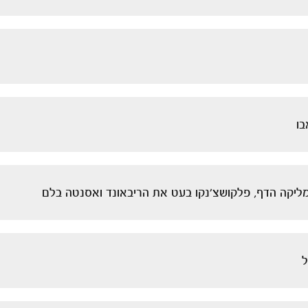
בו
ומליקה הדף, פלקושצ׳נקו בעט את הריבאונד ואסנטה בלם
ל