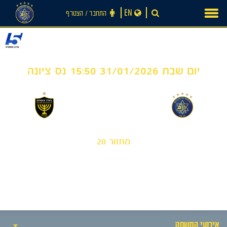
Ski
EN
התחבר ‪/‬ הצטרף
t
conten
יום שבת 31/01/2026 15:50 נס ציונה
3
6
-
מכבי תל אביב 'שחר'
בית"ר ירושלים 'אורן'
מחזור 20
חדשות
אירועי המשחק