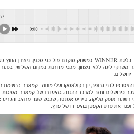
ays
0:00
מכבי חזרה לאצטדיון בלומפילד במסגרת המחזור ה-18 בליגת WINNER במשחק מוקדם מול בני סכנין. נ
 משחקי ליגה ללא ניצחון. מכבי מדורגת במקום השלישי, בפער
ירושלים.
הצטרפו לדני גרופר, יון ניקולאסקו ועלי מוחמד קמארה ברשימת הנ
 בירושלים וחזר למרכז ההגנה. בהיעדרו של קמארה מסיבות מ
י השוער אופק מליקה. טייריס אסנטה, שכבש שער מרהיב והכריע
ל וענד את סרט הקפטן בהיעדרו של פרץ.