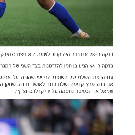
בדקה ה-28 אנדרדה היה קרוב לשער, הוא ניצח במאבק בצד שמאל, פרץ קדימה ובעט כדור שטוח ברגל ימין שחלף בסמוך למסגרת.
בדקה ה-44 הגיע בן חמו להזדמנות בצד השני של המגרש, כשעלה גבוה ונגח מעל השער לאחר קרן של אנדרדה.
עם הנפת השלט של השופט הרביעי שהורה על ארבע ד
אנדרדה פרץ קדימה ושלח כדור לאושר דוידה. שחקן ה
שמאל אך הבעיטה נחסמה על ידי קרלו ברוצ'יץ'.