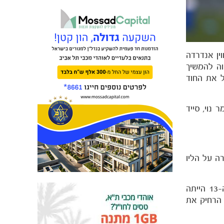
ין אנדרדה
השערים בטדי קיווה להמשיך
ל את החוד
 נוי, סייד
ה על הליו
מכבי המשיכה ללחוץ, ובדקה ה-9 טייריס אסנטה שיגר בעיטה חדה שחצתה את רוחב שערו של מוחמד אבו ניל. בדקה ה-13 הייתה
 הרחיק את