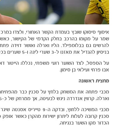
איסוף סיסוקו שובץ בעמדת הקשר האחורי, ולצדו במרכז 
להרשים גם בבלומפילד. הליו וארלה ואושר דוידה פתח
בניסיון להגדיל את מאזנו ל-3 שערי ליגה ו-5 שערים בכל המסגרות.
על הספסל, לצד השוער רועי משפתי, נכללו: הייטור דוס ס
אבו פרחי ועילאי בן סימון.
מחצית ראשונה
מכבי פתחה את המשחק בלחץ על סכנין כבר מהפתיחה ו
וארלה. קרווין אנדרדה ניגש לבעיטה, אך ממרחק של כ-25 מטרים שלח את הכדור מעל המשקוף.
סכנין קרובה לעלות ליתרון ישירות מהקרן כאשר אופק מ
הכדור מקו השער בנגיחה.