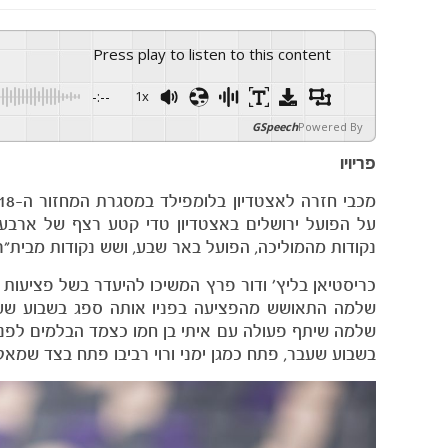
Press play to listen to this content
-:--
1x
GSpeech
Powered By
פריויו
על הפועל ירושלים באצטדיון טדי קטע רצף של ארבעה
נקודות מהמוליכה, הפועל באר שבע, ושש נקודות מבית"ר 
כריסטיאן בליץ’ ודור פרץ המשיכו להיעדר בשל פציעות ו
שלמה התאושש מהפציעה בפניו אותה ספג בשבוע שעבר
שלמה שיתף פעולה עם איתי בן חמו כצמד הבלמים לפנ
בשבוע שעבר, פתח כמגן ימני ורוי רביבו פתח בצד שמא