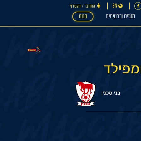
EN
התחבר ‪/‬ הצטרף
מנויים וכרטיסים
חנות
בני סכנין