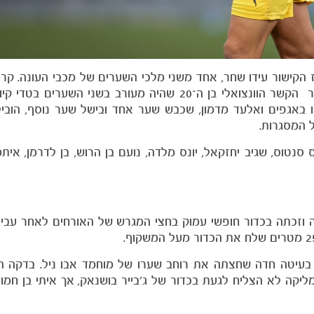
הקישור עידו שחר, אחד משני מלכי השערים של מכבי העונה. קרוו
שמר על מקומו בהרכב בחלק הקדמי של הקישור, כאשר הקשר הוונצואלי בן ה־20 שהיה מעורב בשני 
ו באגפים ואלעד מדמון, שכבש שער אחד ובישל שער נוסף, הובי
נטוס, שגיב יחזקאל, יונס מלדה, נועם בן הרוש, בן לדרמן, איתמר
זכתה בכדור חופשי עמוק בחצי המגרש של האורחים לאחר עביר
ליקה לא הצליח לגעת בכדור של ג׳בייר בושנאק, אך איתי בן חמו