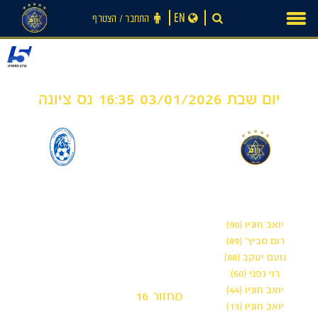
Ski
EN
התחבר ‪/‬ הצטרף
t
conten
יום שבת 03/01/2026 16:35 נס ציונה
0
6
-
מכבי תל אביב 'שחר'
הפועל ניר רמת השרון
חדשות
- נוער
יואב חוניו (90)
רום סביץ׳ (89)
נועם יעקב (88)
רוי גפני (50)
יואב חוניו (44)
מחזור 16
יואב חוניו (13)