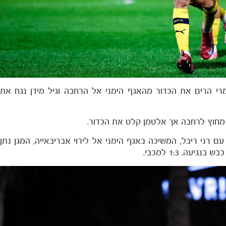
 צימקה את התוצאה ל-2:1. מאור דימרי הרים את הכדור מהאגף הימני אל הרחבה וגיל מידן נג
כז עם רני ריבל, המשיכה באגף הימני אל לירוי אבריבאייה, המגן נתן
עה. 1:3 למכבי.