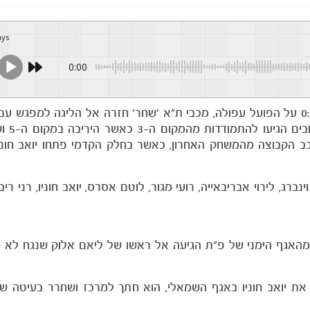
ays
0:00
לאחר הניצחון בשבת האחרונה במסגרת גביע המדינה 0:5 על הפועל עפולה, מכבי ת״א ׳שחר׳ חזרה אל הליגה ל
במסגרת המחזור ה-7
כב הקבוצה מהמשחק האחרון, כאשר בחלק הקדמי פתחו יואב חוניו,
נברג, לירוי אבריבאייה, רועי מגור, לוטם אסרס, יואב חוניו, רני ריבל
אצטדיון טוטו רגב בלוד. בדקה ה-6 הרמה מהאגף הימני של פ״ת הגיעה אל ראשו של ליאם אלוק שנג
ור מצא את יואב חוניו באגף השמאלי, הוא חתך למרכז ושחרר בעיטה