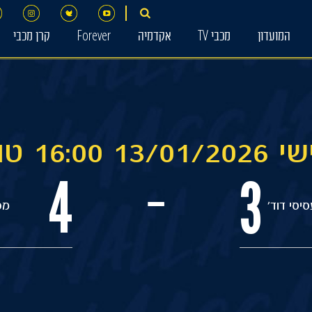
המועדון
מכבי TV
אקדמיה
Forever
קרן מכבי
16 טוטו רגב
4
3
-
יסי דוד׳
מכ