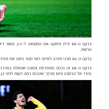
בדקה ה-60 פ״ת
הרשת.
בדקה ה-64 מכבי חזרה לאיים. רועי מגור ניסה את מזלו מחוץ לרחבה אך אלטמן קלט את הכדור.
בדקה ה-68 זה נכנס. מתפרצת צהובה שהחלה במר
נהדר אל הרחבה ורום סביץ׳, שנכנס כמה דקות לפני כן, כבש בנגי