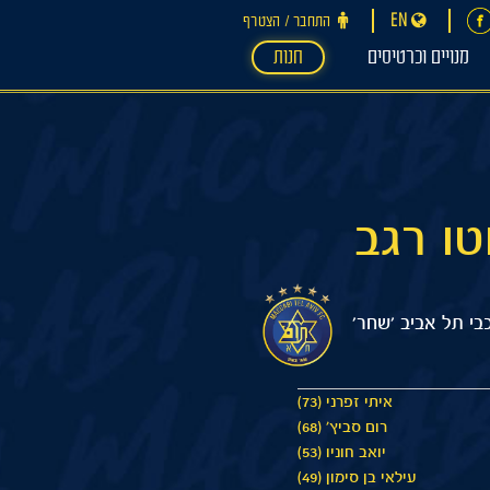
EN
התחבר ‪/‬ הצטרף
מנויים וכרטיסים
חנות
בי תל אביב 'שחר'
איתי זפרני (73)
רום סביץ׳ (68)
יואב חוניו (53)
עילאי בן סימון (49)