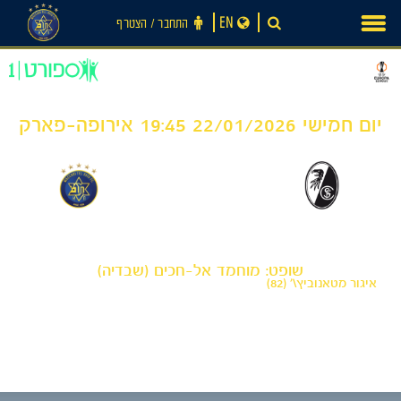
Ski
EN
התחבר ‪/‬ הצטרף
t
conten
יום חמישי 22/01/2026 19:45 אירופה-פארק
0
1
-
פרייבורג
מכבי תל אביב
שופט: מוחמד אל-חכים (שבדיה)
איגור מטאנוביץ\' (82)