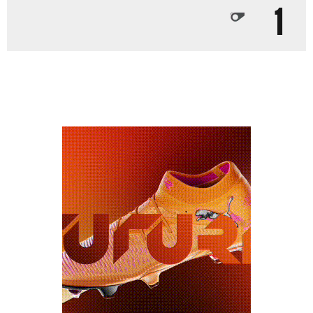
1
מכבי TV