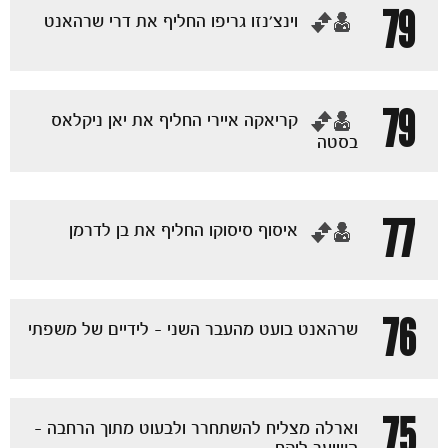
הקבוצות
79
‏וינצ'נזו גריפו החליף את דרי שרהאנט
79
‏קריאקה איירי החליף את יאן ניקלאס
בסטה
77
‏איסוף סיסוקו החליף את בן לדרמן
76
שרהאנט בועט מהעבר השני - לידיים של משפתי
75
וארלה מצליח להשתחרר ולבעוט מתוך הרחבה -