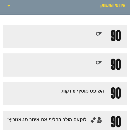
חדשות
אירועי המשחק
אירועי המשחק
90
הרכבים
גלריה
90
90
השופט מוסיף 8 דקות
90
‏לוקאס הולר החליף את איגור מטאנוביץ'