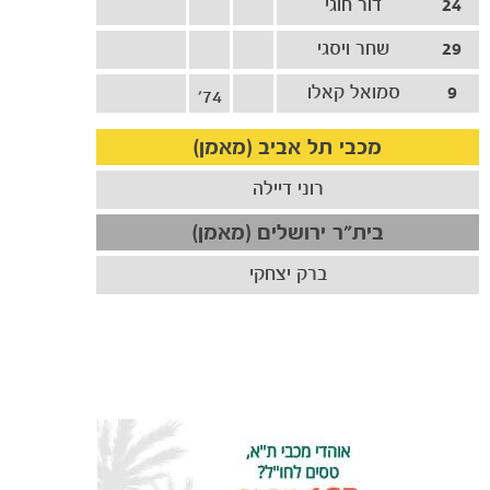
24
דור חוגי
29
שחר ויסגי
9
סמואל קאלו
74'
מכבי תל אביב (מאמן)
רוני דיילה
בית"ר ירושלים (מאמן)
ברק יצחקי
כרטיסים