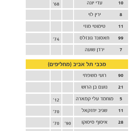
10
עדי יונה
68'
8
ירין לוי
11
טימוטי מוזי
99
חאסונד גונזלס
74'
7
ירדן שועה
מכבי תל אביב (מחליפים)
90
רועי משפתי
21
נועם בן הרוש
5
מוחמד עלי קמארה
12'
11
שגיב יחזקאל
70'
28
איסוף סיסוקו
70'
90'