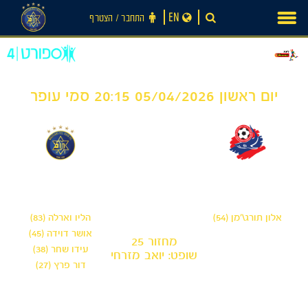
Ski
EN
התחבר ‪/‬ הצטרף
t
conten
יום ראשון 05/04/2026 20:15 סמי עופר
4
1
-
הפועל חיפה
מכבי תל אביב
אלון תורג\'מן (54)
הליו וארלה (83)
אושר דוידה (45)
מחזור 25
עידו שחר (38)
שופט: יואב מזרחי
דור פרץ (27)