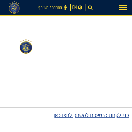
Ski
EN
התחבר ‪/‬ הצטרף
t
conten
0
0
-
חדשות
כדי לקנות כרטיסים למשחק לחצו כאן
כרטיסים