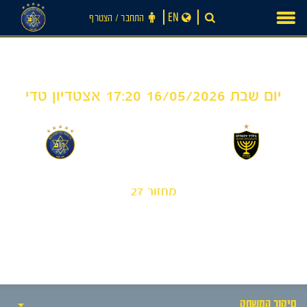
Ski
EN
התחבר ‪/‬ הצטרף
t
conten
יום שבת 16/05/2026 17:20 אצטדיון טדי
3
0
-
בית"ר ירושלים 'אורן'
מכבי תל אביב 'שחר'
מחזור 27
חדשות
סיקור המשחק