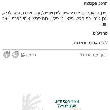
הרכב הקבוצה
כרטיסים
עידן טראו, לירוי אבריבאייה, לירן שפיגל, עידן וינברג, סהר לביא,
ערן גינת, רני ריבל, עילאי בן סימון, רום סביץ, איתי זפרני ויואב
חוניו.
מחליפים
לוטם אסרס ורוי גפני.
שתף את הכתבה:
הדפס