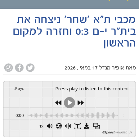
מכבי ת״א ׳שחר׳ ניצחה את
אירועי המשחק
בית״ר י-ם 0:3 וחזרה למקום
סיקור המשחק
הראשון
הרכבים
גלריה
מאת
אופיר מגדל
17 במאי , 2026
Press play to listen to this content
-
:
Plays
0:00
-:--
1x
GSpeech
Powered By