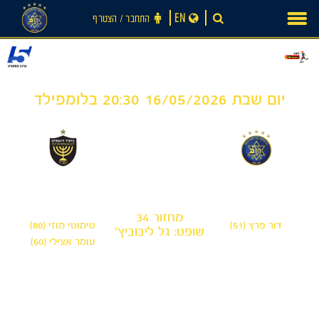
Ski
EN
התחבר ‪/‬ הצטרף
t
conten
יום שבת 16/05/2026 20:30 בלומפילד
2
1
-
חדשות
מכבי תל אביב
בית"ר ירושלים
מחזור 34
דור פרץ (51)
טימוטי מוזי (80)
שופט: גל ליבוביץ'
עומר אצילי (60)