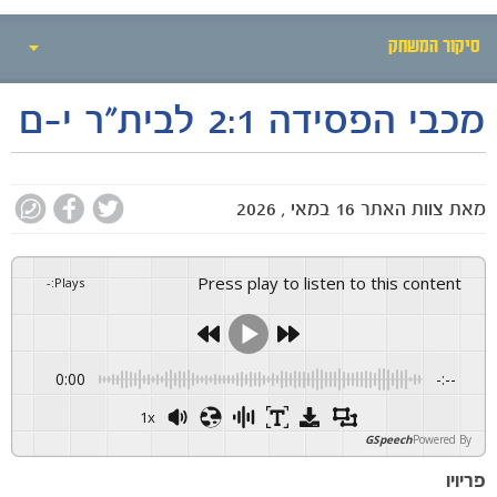
סיקור המשחק
מכבי הפסידה 2:1 לבית"ר י-ם
אירועי המשחק
סיקור המשחק
מאת
צוות האתר
16 במאי , 2026
הרכבים
גלריה
Press play to listen to this content
-
:
Plays
0:00
-:--
1x
GSpeech
Powered By
פריויו