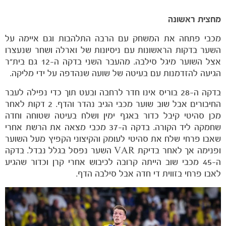
מחצית ראשונה
מכבי פתחה את המשחק עם הרבה התלהבות וגם איימה על
השער בדקות הראשונות עם ניסיונות של וארלה ושחר שנעצרו
אצל השוער מיגל סילבה. מהעבר השני בדקה ה-12 גם בית"ר
הגיעה להזדמנות עם בעיטה של שועה שנהדפה על ידי מליקה.
בדקה ה-28 בוריס אינו חדר לרחבה ובעט תוך כדי נפילה לעבר
החיבורים אבל שוב שוער מכבי הגיב נהדר והדף. 2 דקות לאחר
מכן סהיטי קיבל כדור באגף ימין ושלח בעיטה שטוחה וחדה
משחקים
שחמקה ליד הקורה. בדקה ה-37 מכבי מצאה את הרשת אחרי
ותוצאות
שאבו פרחי שלח את סהיטי לעומק והקיצוני הקפיץ מעל השוער
ופנימה אך לאחר בדיקת VAR השער נפסל בגלל נבדל. בדקה
ה-45 מכבי שוב הייתה קרובה לכיבוש אחרי קרן וכדור שהגיע
לאבו פרחי בזווית די חדה אבל סילבה הדף.