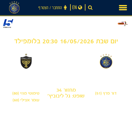
Ski
EN
התחבר ‪/‬ הצטרף
t
conten
יום שבת 16/05/2026 20:30 בלומפילד
2
1
-
מכבי תל אביב
בית"ר ירושלים
מחזור 34
דור פרץ (51)
טימוטי מוזי (80)
שופט: גל ליבוביץ'
עומר אצילי (60)
חדשות