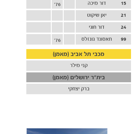
15
דור מיכה
76'
21
יאן שיקוט
24
דור חוגי
99
חאסונד גונזלס
76'
מכבי תל אביב (מאמן)
קני מילר
בית"ר ירושלים (מאמן)
ברק יצחקי
כרטיסים