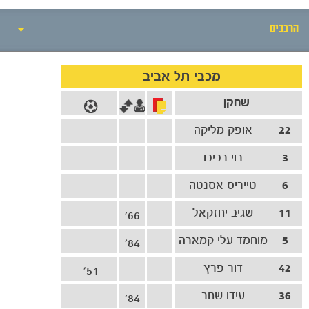
הרכבים
אירועי המשחק
מכבי תל אביב
שחקן
סיקור המשחק
22
אופק מליקה
הרכבים
3
רוי רביבו
גלריה
6
טייריס אסנטה
11
שגיב יחזקאל
66'
5
מוחמד עלי קמארה
84'
42
דור פרץ
51'
36
עידו שחר
84'