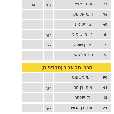
77
עומר אצילי
60'
87'
14
רועי אלימלך
40
בוריס אינו
6
זיו בן שימול
62'
7
ירדן שועה
76'
9
סמואל קאלו
מכבי תל אביב (מחליפים)
90
רועי משפתי
41
איתי בן חמו
84'
13
רז שלמה
21
נועם בן הרוש
66'