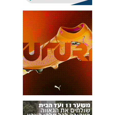
אקדמיית
הנוער