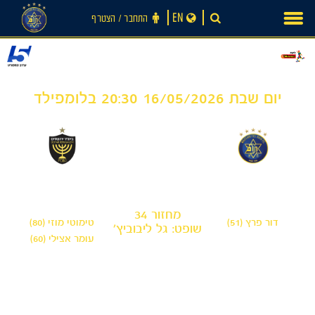
Ski
EN
התחבר ‪/‬ הצטרף
t
conten
יום שבת 16/05/2026 20:30 בלומפילד
2
1
-
מכבי תל אביב
בית"ר ירושלים
מחזור 34
דור פרץ (51)
טימוטי מוזי (80)
שופט: גל ליבוביץ'
עומר אצילי (60)
חדשות