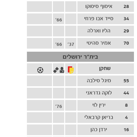
28
איסוף סיסוקו
34
סייד אבו פרחי
66'
29
הליו וארלה
70
אמיר סהיטי
66'
37'
בית"ר ירושלים
הקבוצות
שחקן
55
מיגל סילבה
44
לוקה גדראני
8
ירין לוי
76'
4
בריאן קרבאלי
16
ירדן כהן