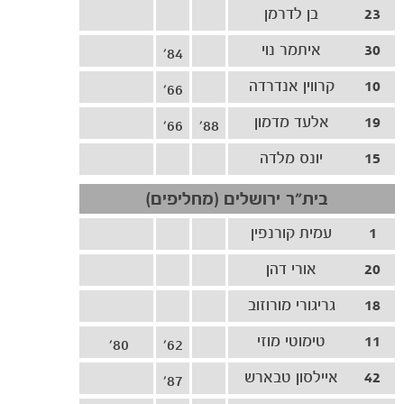
23
בן לדרמן
משחקים
ותוצאות
30
איתמר נוי
84'
10
קרווין אנדרדה
66'
19
אלעד מדמון
66'
88'
15
יונס מלדה
בית"ר ירושלים (מחליפים)
1
עמית קורנפין
20
אורי דהן
18
גריגורי מורוזוב
11
טימוטי מוזי
80'
62'
42
איילסון טבארש
87'