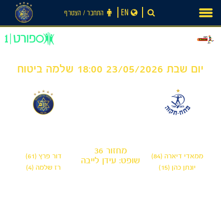
Ski
EN
התחבר ‪/‬ הצטרף
t
conten
יום שבת 23/05/2026 18:00 שלמה ביטוח
2
2
-
הפועל פתח תקווה
מכבי תל אביב
מחזור 36
ממאדי דיארה (84)
דור פרץ (61)
שופט: עידן לייבה
יונתן כהן (15)
רז שלמה (4)