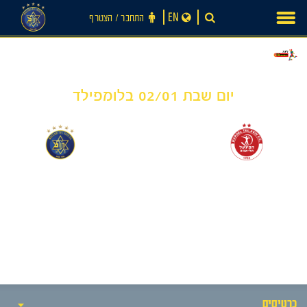
Ski
EN
התחבר ‪/‬ הצטרף
t
conten
יום שבת 02/01 בלומפילד
0
0
-
חדשות
הפועל תל אביב
מכבי תל אביב
כרטיסים