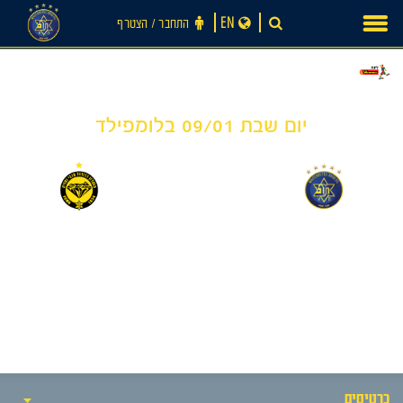
Ski
EN
התחבר ‪/‬ הצטרף
t
conten
יום שבת 09/01 בלומפילד
0
0
-
חדשות
מכבי תל אביב
מכבי נתניה
כרטיסים