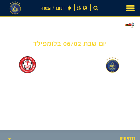
Ski
EN
התחבר ‪/‬ הצטרף
t
conten
יום שבת 06/02 בלומפילד
0
0
-
חדשות
מכבי תל אביב
הפועל רמת גן
כרטיסים