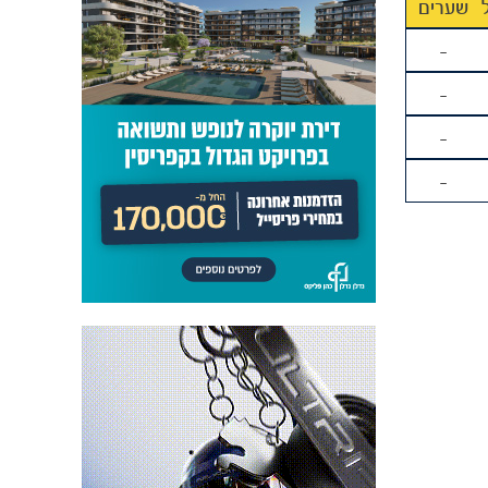
שערים
-
-
-
-