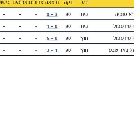
ח‪/‬ב
דקה
תוצאה
צהובים
אדומים
בישול
א סופיה
בית
90
3 - 0
-
-
-
 טירספול
בית
90
0 - 1
-
-
-
 טירספול
חוץ
90
0 - 5
-
-
-
ל באר שבע
חוץ
90
1 - 3
-
-
-