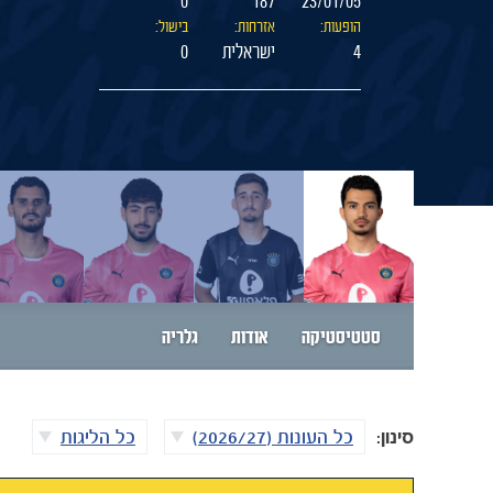
0
187
23/01/05
הופעות:
אזרחות:
בישול:
4
ישראלית
0
סטטיסטיקה
אודות
גלריה
סינון:
כל העונות (2026/27)
כל הליגות