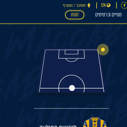
EN
התחבר ‪/‬ הצטרף
מנויים וכרטיסים
חנות