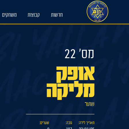
Ski
t
חדשות
קבוצות
משחקים
conten
מס׳ 22
אופק
מליקה
שוער
תאריך לידה:
גובה:
שערים: