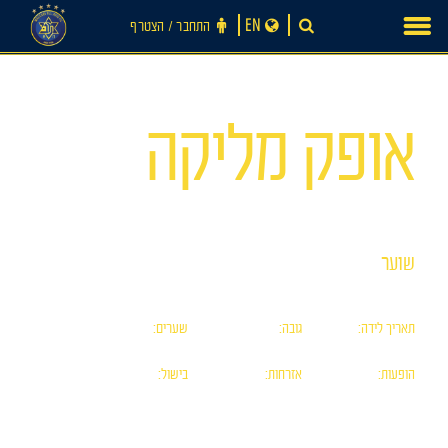
Ski
EN
התחבר ‪/‬ הצטרף
t
conten
מס׳ 22
אופק מליקה
שוער
חדשות
תאריך לידה:
גובה:
שערים:
0
187
23/01/05
הופעות:
אזרחות:
בישול:
4
ישראלית
0