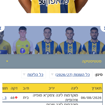
הקבוצות
סטטיסטיקה
סינון:
כל העונות (2026/27)
כל הליגות
סטטיסטיקה
אודות
תאריך
ליגה
יריב
ח‪/‬ב
דקה
תוצא
מוקדמות ליגה
צסק"א סופיה
06/08/2026
בית
46
3 - 0
גלריה
אירופית
מוקדמות ליגה
שריף