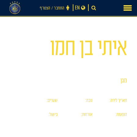
Ski
EN
התחבר ‪/‬ הצטרף
t
conten
מס׳ 41
איתי בן חמו
מגן
חדשות
תאריך לידה:
גובה:
שערים:
0
183
06/02/02
הופעות:
אזרחות:
בישול:
4
ישראלית
0