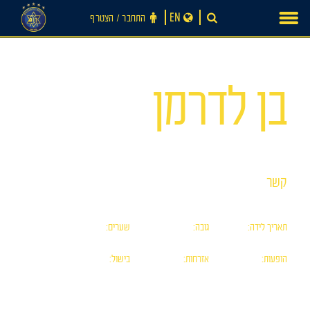
Ski
EN
התחבר ‪/‬ הצטרף
t
conten
מס׳ 23
בן לדרמן
קשר
תאריך לידה:
גובה:
שערים:
חדשות
0
182
08/05/00
הופעות:
אזרחות:
בישול:
0
ישראלית
0