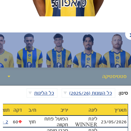
הקבוצות
סטטיסטיקה
סינון:
כל העונות (2025/26)
כל הליגות
סטטיסטיקה
אודות
תאריך
ליגה
יריב
ח‪/‬ב
דקה
תוצא
ליגת
הפועל פתח
23/05/2026
חוץ
60
2 - 2
גלריה
WINNER
תקווה
ליגת
מכבי חיפה