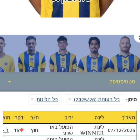
הקבוצות
סטטיסטיקה
סינון:
כל העונות (2025/26)
כל הליגות
סטטיסטיקה
אודות
תאריך
ליגה
יריב
ח‪/‬ב
דקה
תוצא
ליגת
הפועל באר
07/12/2025
חוץ
15
1 - 0
גלריה
WINNER
שבע
ליגת
הפועל חיפה