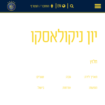
Ski
EN
התחבר ‪/‬ הצטרף
t
conten
מס׳ 98
יון ניקולאסקו
חלוץ
תאריך לידה:
גובה:
שערים:
חדשות
0
184
07/09/98
הופעות:
אזרחות:
בישול:
0
מולדובית
0