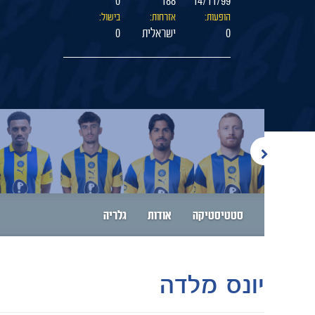
0
188
14/11/99
הופעות:
אזרחות:
בישול:
0
ישראלית
0
סטטיסטיקה
אודות
גלריה
יונס מלדה