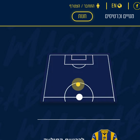
EN
התחבר ‪/‬ הצטרף
מנויים וכרטיסים
חנות