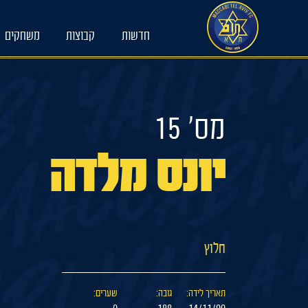
Ski
t
חדשות
קבוצות
משחקים
conten
מס׳ 15
יונס מלדה
חלוץ
תאריך לידה:
גובה:
שערים: