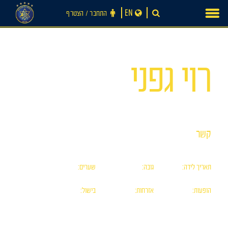
Ski
EN
התחבר ‪/‬ הצטרף
t
conten
מס׳ 0
רוי גפני
קשר
חדשות
תאריך לידה:
גובה:
שערים:
0
0
30/11/-1
הופעות:
אזרחות:
בישול:
0
ישראלית
0