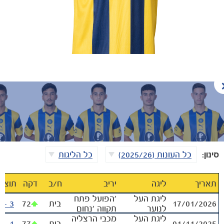
משחקים
ותוצאות
סינון:
כל העונות (2025/26)
כל הליגות
תאריך
ליגה
יריב
ח‪/‬ב
דקה
תוצא
ליגת העל
׳הפועל פתח
17/01/2026
בית
72
3 - 3
לנוער
תקווה ׳נחום
ליגת העל
סטלמך
מכבי הרצליה
01/11/2025
בית
77
1 - 0