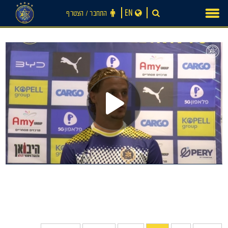
Ski
EN
התחבר ‪/‬ הצטרף
t
conten
חדשות