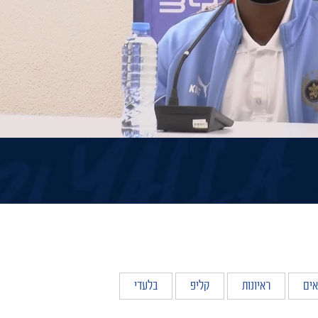
אים
ראיונות
קליפ
בלעדי