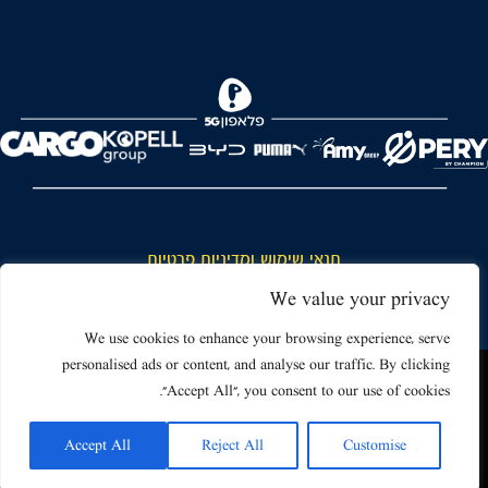
FOREVER
תנאי שימוש ומדיניות פרטיות
כללי כניסה והתנהגות באצטדיון ותנאי שימוש בכרטיסים
We value your privacy
דרושים
We use cookies to enhance your browsing experience, serve
personalised ads or content, and analyse our traffic. By clicking
צור קשר
האתר שאתה גולש בו עשוי להשתמש בעוגיות (קוקיז) ובטכנולוגיות דומות.
"Accept All", you consent to our use of cookies.
על ידי כניסה לאתר אתה מאשר את תנאי השימוש הכוללים שימוש בעוגיות
(קוקיז).
Accept All
Reject All
Customise
אישור
Powered by