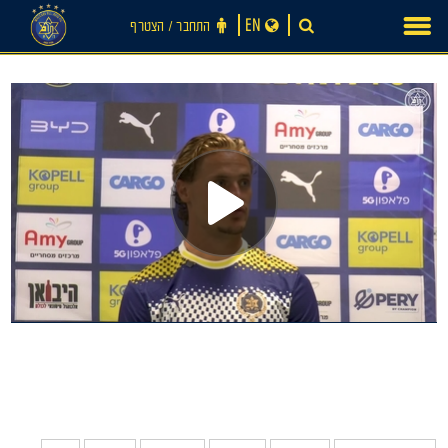
Ski
EN
התחבר ‪/‬ הצטרף
t
conten
חדשות