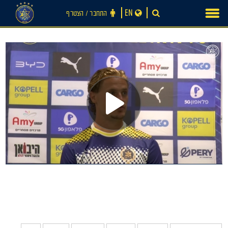
Ski
EN
התחבר ‪/‬ הצטרף
t
conten
חדשות