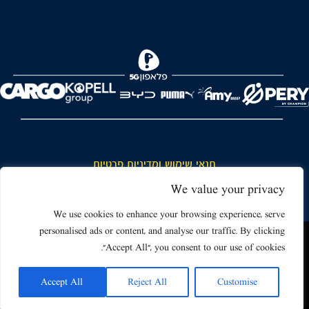
FOREVER
תנאי שימוש ומדיניות פרטיות
כללי כניסה והתנהגות באצטדיון ותנאי שימוש בכרטיסים
We value your privacy
דרושים
We use cookies to enhance your browsing experience, serve
personalised ads or content, and analyse our traffic. By clicking
צור קשר
האתר שאתה גולש בו עשוי להשתמש בעוגיות (קוקיז) ובטכנולוגיות דומות.
"Accept All", you consent to our use of cookies.
על ידי כניסה לאתר אתה מאשר את תנאי השימוש הכוללים שימוש בעוגיות
(קוקיז).
Accept All
Reject All
Customise
אישור
Powered by