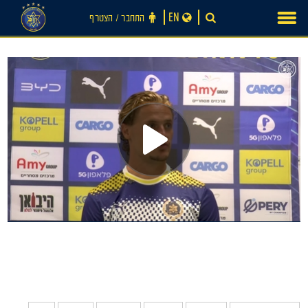
Ski
EN
התחבר ‪/‬ הצטרף
t
conten
חדשות