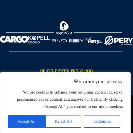
FOREVER
תנאי שימוש ומדיניות פרטיות
כללי כניסה והתנהגות באצטדיון ותנאי שימוש בכרטיסים
We value your privacy
דרושים
We use cookies to enhance your browsing experience, serve
personalised ads or content, and analyse our traffic. By clicking
צור קשר
האתר שאתה גולש בו עשוי להשתמש בעוגיות (קוקיז) ובטכנולוגיות דומות.
"Accept All", you consent to our use of cookies.
על ידי כניסה לאתר אתה מאשר את תנאי השימוש הכוללים שימוש בעוגיות
(קוקיז).
Accept All
Reject All
Customise
אישור
Powered by