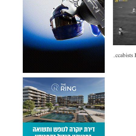
Maccabists Holiday: Avi Cohen’s Goal