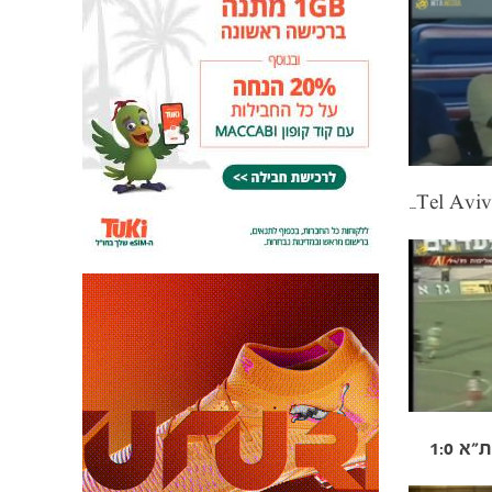
2006/07: Maccabi Tel Aviv 4:0 Bnei Yehuda