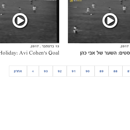
13 בדצמבר , 2017,
טים: השער של אבי כהן
8
88
89
90
91
92
93
»
אחרון