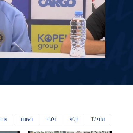
מכבי TV
קליפ
בלעדי
ראיונות
פרומ