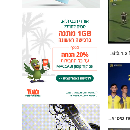
1991/92: Maccabi Haifa 1:5 Maccabi Tel Aviv
המועמדים לשער השנה בגירסת פיפ"א: וידאר קיארטנסון