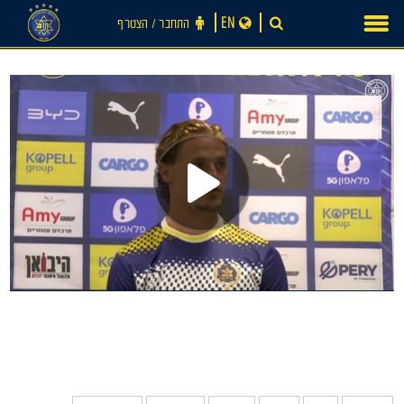
Ski
EN
התחבר ‪/‬ הצטרף
t
conten
חדשות