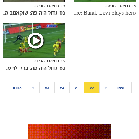
25 בדצמבר , 2016,
29 בדצמבר , 2016,
Chapter 3 A Miracle Happened Here: Barak Levi plays hero
נס גדול היה פה: שוקאנוב מול בית שאן
25 בדצמבר , 2016,
נס גדול היה פה: ברק לוי מציל בשער
כרטיסים
ראשון
«
90
91
92
93
»
אחרון