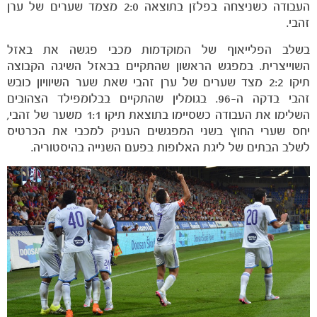
העבודה כשניצחה בפלזן בתוצאה 2:0 מצמד שערים של ערן
זהבי.
בשלב הפלייאוף של המוקדמות מכבי פגשה את באזל
השוייצרית. במפגש הראשון שהתקיים בבאזל השיגה הקבוצה
תיקו 2:2 מצד שערים של ערן זהבי שאת שער השיוויון כובש
זהבי בדקה ה-96. בגומלין שהתקיים בבלומפילד הצהובים
השלימו את העבודה כשסיימו בתוצאת תיקו 1:1 משער של זהבי,
יחס שערי החוץ בשני המפגשים העניק למכבי את הכרטיס
לשלב הבתים של ליגת האלופות בפעם השנייה בהיסטוריה.