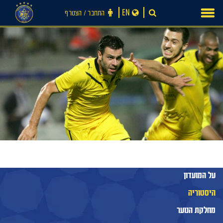
Ski
EN
התחבר ‪/‬ הצטרף
t
conten
על המועדון
היסטוריה
מחלקת הנוער