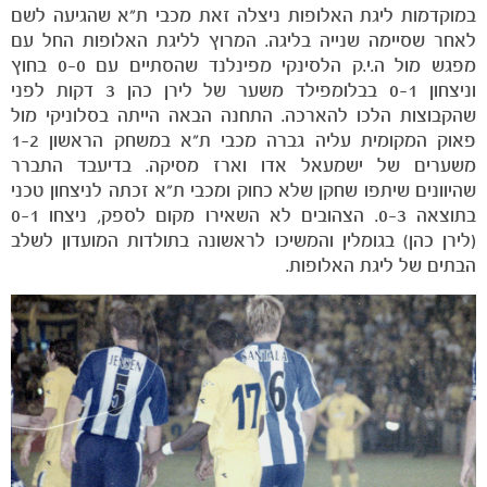
במוקדמות ליגת האלופות ניצלה זאת מכבי ת"א שהגיעה לשם
לאחר שסיימה שנייה בליגה. המרוץ לליגת האלופות החל עם
מפגש מול ה.י.ק הלסינקי מפינלנד שהסתיים עם 0-0 בחוץ
וניצחון 0-1 בבלומפילד משער של לירן כהן 3 דקות לפני
שהקבוצות הלכו להארכה. התחנה הבאה הייתה בסלוניקי מול
פאוק המקומית עליה גברה מכבי ת"א במשחק הראשון 1-2
משערים של ישמעאל אדו וארז מסיקה. בדיעבד התברר
שהיוונים שיתפו שחקן שלא כחוק ומכבי ת"א זכתה לניצחון טכני
בתוצאה 0-3. הצהובים לא השאירו מקום לספק, ניצחו 0-1
(לירן כהן) בגומלין והמשיכו לראשונה בתולדות המועדון לשלב
הבתים של ליגת האלופות.