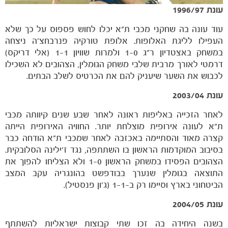
עונת 1996/97
עוד עונה בה שחקני מכבי ת"א יכלו לחוש פספוס על כך שלא
העפילו לליגת האלופות. אלופת טורקיה פנרבחצ'ה ניצחה
במשחק באצטדיון ר"ג 1-0 ולמרות שוויון 1-1 (אלי דריקס)
דרמטי לאורך מרבית שלבי משחק הגומלין, הצהובים לא השכילו
לכבוש את השער שיעניק להם את הכרטיס לשלב הבתים.
עונת 2003/04
לאחר הזכייה באליפות ראונה לאחר שבע שנים קיוותה מכבי
הקבוצות
ת"א לעונה אירופית מוצלחת יותר. החוויה האירופית הייתה
קצרה מאוד והסתיימה באכזבה לאחר שמכבי ת"א הודחה כבר
בסיבוב המוקדמות הראשון בו השתתפה, נגד ז'ילינה הסלובקית.
הצהובים הפסידו במשחק הראשון 1-0 ולא הצליחו להפוך את
התוצאה בגומלין שנערך בבודפשט בהונגריה עקב המצב
הביטחוני בארץ וסיימו רק ב-1-1 (ג'ון פנסטיל).
עונת 2004/05
בשנה היחידה בה זכו שתי קבוצות ישראליות להשתתף