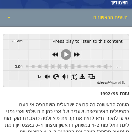
האצטדיון
השנים הראשונות
חדשות
השנים הראשונות
Press play to listen to this content
-
:
Plays
הסטוריה לפי עשורים
שחקני עבר
0:00
-:--
1x
מאמני עבר
GSpeech
Powered By
הכובשים הגדולים בכל הזמנים
עונת 1992/93
מפעלים אירופאיים
העונה הראשונה בה קבוצה ישראלית השתתפה אי פעם
במפעלים האירופאים. שערים של אבי כהן הירושלמי ואבי נמני
סייעו למכבי ת"א לנצח את קבוצת פ.צ ולטה במסגרת מוקדמות
ליגת האלופות 1-2 במשחק הראשון וניצחון 0-1 באצטדיון רמת
גן (מאיר מליקה) העלה את התוצאה ל-1-3 בסיכום שני