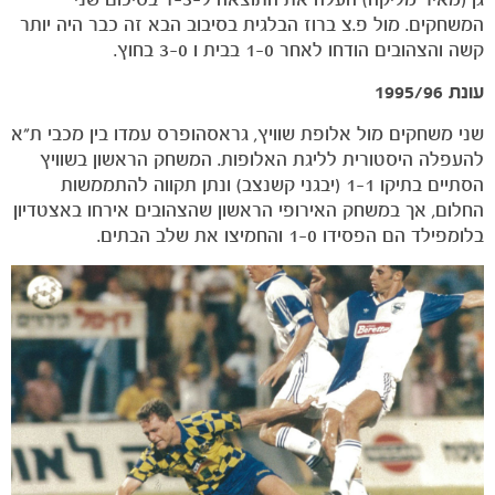
המשחקים. מול פ.צ ברוז הבלגית בסיבוב הבא זה כבר היה יותר
קשה והצהובים הודחו לאחר 1-0 בבית ו 3-0 בחוץ.
עונת 1995/96
שני משחקים מול אלופת שוויץ, גראסהופרס עמדו בין מכבי ת"א
להעפלה היסטורית לליגת האלופות. המשחק הראשון בשוויץ
הסתיים בתיקו 1-1 (יבגני קשנצב) ונתן תקווה להתממשות
החלום, אך במשחק האירופי הראשון שהצהובים אירחו באצטדיון
בלומפילד הם הפסידו 1-0 והחמיצו את שלב הבתים.