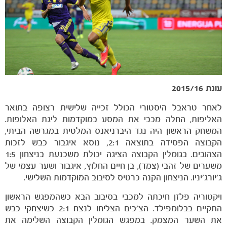
כרטיסים
עונת 2015/16
לאחר טראבל היסטורי הכולל זכייה שלישית רצופה בתואר
האליפות, החלה מכבי את המסע במוקדמות ליגת האלופות.
המשחק הראשון היה נגד היברניאנס המלטית במגרשה הביתי,
הקבוצה הפסידה בתוצאה 2:1, נוסא איגבור כבש לזכות
הצהובים. בגומלין הקבוצה הציגה יכולת משכנעת בניצחון 1:5
משערים של זהבי (צמד), בן חיים החלוץ, איגבור ושער עצמי של
ג׳יורג׳יניו. הניצחון הקנה כרטיס לסיבוב המוקדמות השלישי.
ויקטוריה פלזן חיכתה למכבי בסיבוב הבא כשהמפגש הראשון
התקיים בבלומפילד. הצ׳כים הצליחו לנצח 2:1 כשיצחקי כבש
את השער המצמק. במפגש הגומלין הקבוצה השלימה את