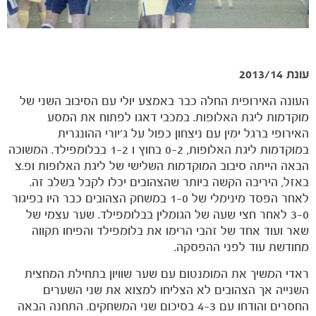
עונת 2013/14
העונה האירופית החלה כבר באמצע יולי עם הסיבוב השני של
מוקדמות ליגת האלופות. במכבי דאגו לפתוח את המסע
האירופי ברגל ימין עם ניצחון כפול על ג'יורי ההונגרית
במוקדמות ליגת האלופות, 0-2 בחוץ ו 1-2 בבלומפילד. המשוכה
הבאה הייתה סיבוב המוקדמות השלישי של ליגת האלופות ופ.צ
באזל, היריבה הקשה ביותר שהצהובים יכלו לקבל בשלב זה.
לאחר הפסד מינימלי של 1-0 במשחק הצהובים כבר היו בפיגור
3-0 לאחר חצי שעה של הגומלין בבלומפילד. שער עצמי של
שאר ועוד אחד של זהבי הרימו את בלומפילד והפיחו תקווה
מחודשת עוד לפני ההפסקה.
משחקים
ראדי המשיך את המומנטום עם שער שוויון בתחילת המחצית
ותוצאות
השנייה אך הצהובים לא הצליחו למצוא את שני השערים
החסרים והודחו עם 4-3 בסיכום שני המשחקים. התחנה הבאה