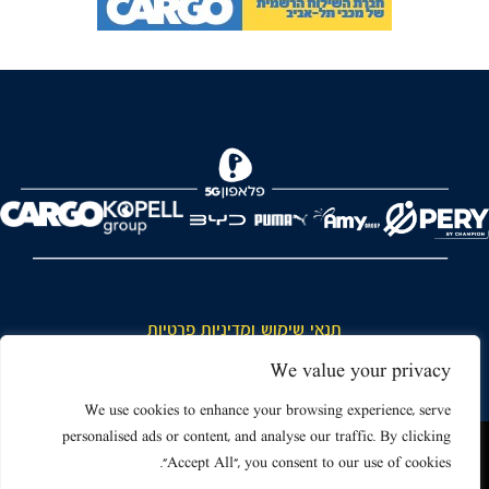
תנאי שימוש ומדיניות פרטיות
כללי כניסה והתנהגות באצטדיון ותנאי שימוש בכרטיסים
We value your privacy
דרושים
We use cookies to enhance your browsing experience, serve
personalised ads or content, and analyse our traffic. By clicking
צור קשר
האתר שאתה גולש בו עשוי להשתמש בעוגיות (קוקיז) ובטכנולוגיות דומות.
"Accept All", you consent to our use of cookies.
על ידי כניסה לאתר אתה מאשר את תנאי השימוש הכוללים שימוש בעוגיות