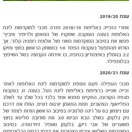
עונת 2019/20
אחרי הזכייה באליפות 2018/19 חזרה מכבי למוקדמות ליגת
האלופות בעונה העוקבת. שחקניו של המאמן ולדימיר איביץ'
פגשו את בסיבוב המוקדמות השני מול אלופת רומניה קלוז', אך
הודחו מהמפעל בעקבות הפסד 1:0 במשחק הראשון בחוץ ותיקו
2:2 בגומלין באיצטדיון בנתניה, בו אירחה הקבוצה בשל השיפוץ
בבלומפילד.
עונת 2020/21
מכבי TV
מכבי העפילה פעם נוספת למוקדמות ליגת האלופות לאחר
זכייה שנייה ברציפות באליפות ליגת העל. בעונה זו, בעקבות
מגפת הקורונה, התקיים מפגש אחד בלבד בכל שלב עד לשלב
הפלייאוף. הצהובים, תחת המאמן יורגוס דוניס, החלו את דרכם
עם ניצחון 0:2 על ריגה מלטביה בסיבוב הראשון הודות לצמד של
ניק בלקמן. בשלב הבא הביסו 3:0 את סודובה מליטא בחוץ
משערים של אבי ריקן, בלקמן ואופיר דוידזאדה. בסיבוב
המוקדמות השלישי אירחו הצהובים את דינמו ברסט הבלארוסית