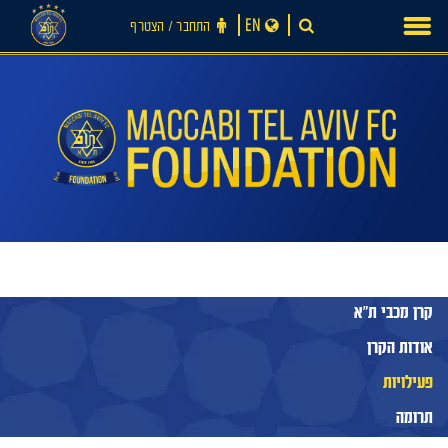
Ski
EN
התחבר ‪/‬ הצטרף
t
conten
חדשות
קרן מכבי ת"א
אודות הקרן
פעילויות
תרומה