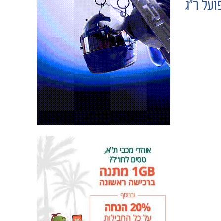
על ר"ג