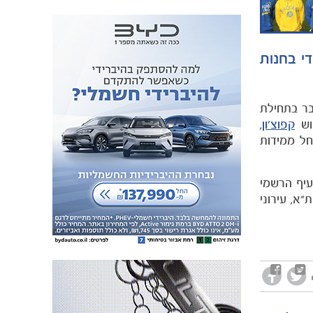
י בחנות
חיב את מגוון ההלבשה לאוהדים עם קולקציית החורף החדשה לעונת המשחקים 2012/13. כבר בתחילת
כוש
קפוצ'ון
,
ל ממידות
עיף הרשמי
א, עירוני