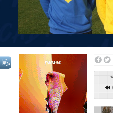
-
:
Pl