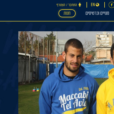
EN
התחבר ‪/‬ הצטרף
מנויים וכרטיסים
חנות