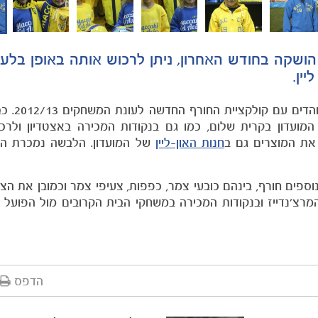
ושקה בחודש האחרון, ניתן לרכוש אותה באופן בלעד
ין.
מכבי תל אביב ממשיכה להר
מועדון בקרית שלום, כמו גם בנקודות המכירה באצטדיון ולר
 את המוצרים גם ב
חנות האון-ליין
של המועדון. הלבשה נמכרת הח
נוספים חורף, בינהם כובעי צמר, כפפות, צעיפי צמר וכמובן את הצ
צ'נדייז ובנקודות המכירה במשחקי הבית הקרובים מול הפועל ת"
הדפס