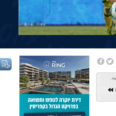
-
:
Pl