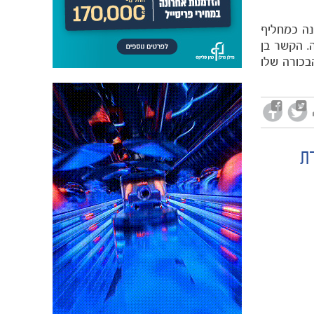
נה כמחליף
. הקשר בן
בכורה שלו
רת