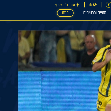
EN
התחבר ‪/‬ הצטרף
מנויים וכרטיסים
חנות