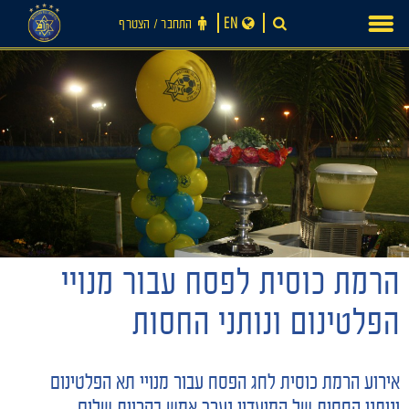
Ski
EN
התחבר ‪/‬ הצטרף
t
conten
הרמת כוסית לפסח עבור מנויי
חדשות
הפלטינום ונותני החסות
אירוע הרמת כוסית לחג הפסח עבור מנויי תא הפלטינום