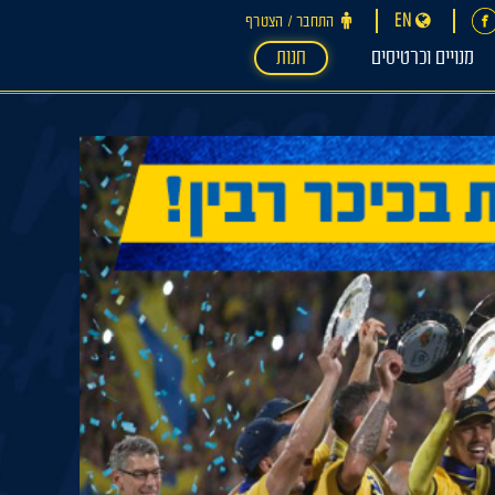
EN
התחבר ‪/‬ הצטרף
מנויים וכרטיסים
חנות