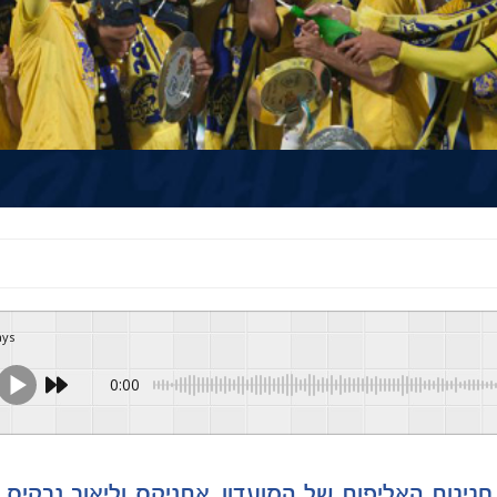
ays
0:00
גיגות האליפות של המועדון. אתניקס וליאור נרקיס י