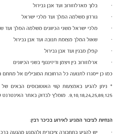
· בלוך מארלוזורוב ועד אבן גבירול
· גורדון משלמה המלך ועד מלכי ישראל
· מלכי ישראל משני הכיוונים משלמה המלך ועד שד
· שאול המלך מצומת תנובה ועד אבן גבירול
· קפלן מבגין ועד אבן גבירול
· ארלוזורוב בין ויצמן ודיזינגוף בשני הכיוונים
כמו כן ייסגרו לתנועה כל הרחובות המובילים אל מתחם ה
*
ניתן להגיע באמצעות קווי האוטובוסים הבאים של
9,10,18,24,25,89,125.
מומלץ לבדוק באתר האינטרנט של
הנחיות לציבור המגיע לאירוע בכיכר רבין:
· יש להגיע בתחבורה ציבורית ולהמנע מהגעה ברכב