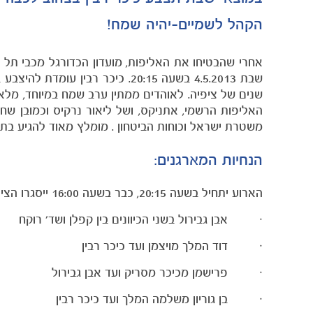
הקהל לשמיים-יהיה שמח!
אחרי שהבטיחו את האליפות, מועדון הכדורגל מכבי תל א
שבת 4.5.2013 בשעה 20:15. כיכר 
שנים של ציפיה. לאוהדים ממתין ערב שמח במיוחד, מ
האליפות הרשמי, אתניקס, ושל ליאור נרקיס וכמובן שחק
משטרת ישראל וכוחות הביטחון . מומלץ מאוד להגיע בתח
הנחיות המארגנים:
הארוע יתחיל בשעה 20:15, כבר בשעה 16:00 ייסגרו הצירים הבאים:
· אבן גבירול בשני הכיוונים בין קפלן ושד' רוקח
· דוד המלך מויצמן ועד כיכר רבין
· פרישמן מכיכר מסריק ועד אבן גבירול
· בן גוריון משלמה המלך ועד כיכר רבין