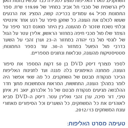
השחקנים. מארז האליפות מוצע למכירה כבר עכשיו בחנות האון
ליין הרשמית של מכבי תל אביב במחיר של 119.99 ש"ח. ספר
התמונות מכיל 64 עמודים בכריכה קשה, המציג את הרגעים
שעשו לכולם את העונה. כל שחקן סיפר על רגע אחד אינטימי
ובלתי נשכח שזכור לו מהעונה. בין היתר מואנס דבור סיפר על
הצמד שלו מול מכבי חיפה במחזור הראשון, אלירן עטר על הגול
של לוגסי מול בני יהודה במחזור ה-23 וערן זהבי על השער
בדרבי מול הפועל במחזור ה-30. עוד בספר התמונות;
סטטיסטיקות מהעונה, טבלאות ונתונים מספריים.
לספר מצורף דיסק
DVD
בן 50 דקות המספר את סיפור
העונה, ממחנה האימונים בלה מנגה ועד לחגיגות האליפות
הכיכר מנקודת מבטם של השחקנים. כל מה שאי אפשר היה
לומר במהלך העונה, התחושות, המראות והמחשבות מתוך חדר
ההלבשה מגיעים מנקודת מבטם של גל אלברמן, יואב זיו, איתן
טיבי, דור מיכה, ערן זהבי ואלירן עטר. דיסק ה-
DVD
מביא
לאוהדים את כל המשחקים, כל השערים וכל הסיפורים מאחורי
עונת המשחקים 2012/13.
משחקים
טעימה מסרט האליפות:
ותוצאות