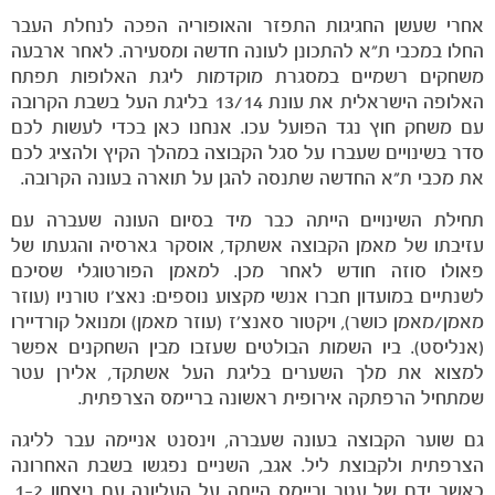
אחרי שעשן החגיגות התפזר והאופוריה הפכה לנחלת העבר
החלו במכבי ת"א להתכונן לעונה חדשה ומסעירה. לאחר ארבעה
משחקים רשמיים במסגרת מוקדמות ליגת האלופות תפתח
האלופה הישראלית את עונת 13/14 בליגת העל בשבת הקרובה
עם משחק חוץ נגד הפועל עכו. אנחנו כאן בכדי לעשות לכם
הקבוצות
סדר בשינויים שעברו על סגל הקבוצה במהלך הקיץ ולהציג לכם
את מכבי ת"א החדשה שתנסה להגן על תוארה בעונה הקרובה.
תחילת השינויים הייתה כבר מיד בסיום העונה שעברה עם
עזיבתו של מאמן הקבוצה אשתקד, אוסקר גארסיה והגעתו של
פאולו סוזה חודש לאחר מכן. למאמן הפורטוגלי שסיכם
לשנתיים במועדון חברו אנשי מקצוע נוספים: נאצ'ו טורניו (עוזר
מאמן/מאמן כושר), ויקטור סאנצ'ז (עוזר מאמן) ומנואל קורדיירו
(אנליסט). ביו השמות הבולטים שעזבו מבין השחקנים אפשר
למצוא את מלך השערים בליגת העל אשתקד, אלירן עטר
שמתחיל הרפתקה אירופית ראשונה בריימס הצרפתית.
גם שוער הקבוצה בעונה שעברה, וינסנט אניימה עבר לליגה
הצרפתית ולקבוצת ליל. אגב, השניים נפגשו בשבת האחרונה
כאשר ידם של עטר וריימס הייתה על העליונה עם ניצחון 1-2.