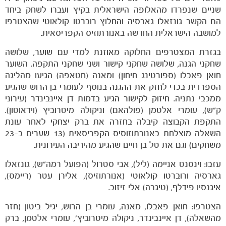
שניים שנפרדו מהאלופה הישראלית בקיץ ועברו לשחק ביחד
הם הקשר גונזאלו גארסיה והחלוץ רוברטו קולאוטי שהצטרפו
למושבה הישראלית החדשה באנורתוזיס הקפריסאית.
בגזרת המצטרפים החלוקה מאוזנת למדי עם שוער, שלושה
שחקני הגנה, שלושה שחקני קישור ושני שחקני התקפה. השוער
חואן פאבלו (ספורטינג חיחון) ומאנה (חטאפה) הגיעו מהליגה
הספרדית בכדי לחזק את ההגנה בנוסף לעומרי בן הרוש שהגיע
ממכבי נתניה. חיזוק לקישור הגיע בדמות דן איינבינדר (עירוני
ק"ש), עומרי אלטמן (פולהאם) וניקולה מיטרוביץ (וידאוטון).
התקפת הקבוצה קיבלה בחזרה את ברק יצחקי לאחר עונת
השאלה מוצלחת באנורתוזוסיס הקפריסאית (13 שערים ב-23
משחקים) וגם את טל בן חיים שהגיע מהיריבה העירונית.
עזבו: וינסנט אניימה (ליל), אבי סטרול (הפועל רמה"ש), גונזאלו
גארסיה ורוברטו קולאוטי (אנורתוזיס), אלירן עטר (ריימס),
משחקים
איגנסיו פידלף, (טיגרה) אלי זיזוב.
ותוצאות
הצטרפו: חואן פאבלו, מאנה, עומרי בן הרוש, יגיל ביטון (חזר
מהשאלה), דן איינבינדר, ניקולה מיטרוביץ', עומרי אלטמן, ברק