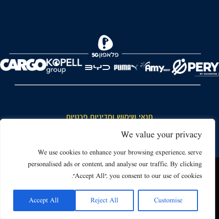
FOREVER
תנאי שימוש ומדיניות פרטיות
כללי כניסה והתנהגות באצטדיון ותנאי שימוש בכרטיסים
We value your privacy
דרושים
We use cookies to enhance your browsing experience, serve
personalised ads or content, and analyse our traffic. By clicking
צור קשר
האתר שאתה גולש בו עשוי להשתמש בעוגיות (קוקיז) ובטכנולוגיות דומות.
"Accept All", you consent to our use of cookies.
על ידי כניסה לאתר אתה מאשר את תנאי השימוש הכוללים שימוש בעוגיות
(קוקיז).
Accept All
Reject All
Customise
אישור
Powered by