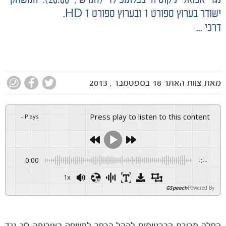
נגד אפואל ניקוסיה בבלומפילד (חמישי, 20:00). המשחק
ישודר בערוץ ספורט 1 ובערוץ ספורט 1 HD.
דרכי ...
מאת
צוות האתר
18 בספטמבר , 2013
Press play to listen to this content
-
:
Plays
0:00
-:--
1x
GSpeech
Powered By
החלה מכירת הכרטיסים לקהל הרחב למשחק באירופה ליג נגד