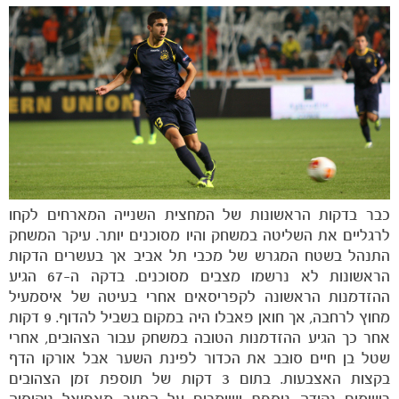
כבר בדקות הראשונות של המחצית השנייה המארחים לקחו
לרגליים את השליטה במשחק והיו מסוכנים יותר. עיקר המשחק
התנהל בשטח המגרש של מכבי תל אביב אך בעשרים הדקות
הראשונות לא נרשמו מצבים מסוכנים. בדקה ה-67 הגיע
משחקים
ההזדמנות הראשונה לקפריסאים אחרי בעיטה של איסמעיל
ותוצאות
מחוץ לרחבה, אך חואן פאבלו היה במקום בשביל להדוף. 9 דקות
אחר כך הגיע ההזדמנות הטובה במשחק עבור הצהובים, אחרי
שטל בן חיים סובב את הכדור לפינת השער אבל אורקו הדף
בקצות האצבעות. בתום 3 דקות של תוספת זמן הצהובים
רושמים נקודה נוספת ושומרים על הפער מאפואל ניקוסיה