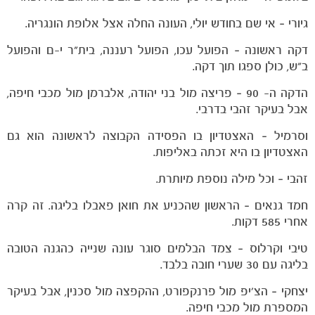
גיורי – אי שם בחודש יולי, העונה החלה אצל אלופת הונגריה.
דקה ראשונה – הפועל עכו, הפועל רעננה, בית"ר י-ם והפועל
ב"ש, כולן ספגו תוך דקה.
הדקה ה- 90 – פריצה מול בני יהודה, אלברמן מול מכבי חיפה,
הקבוצות
אבל בעיקר זהבי בדרבי.
וסרמיל – האצטדיון בו הפסידה הקבוצה לראשונה הוא גם
האצטדיון בו היא זכתה באליפות.
זהבי – וכל מילה נוספת מיותרת.
חמד גנאים – הראשון שהכניע את חואן פאבלו בליגה. זה קרה
אחרי 585 דקות.
טיבי וקרלוס – צמד הבלמים סוגר עונה שנייה כהגנה הטובה
בליגה עם 30 שערי חובה בלבד.
יצחקי – הצ'יפ מול פרנקפורט, ההקפצה מול סכנין, אבל בעיקר
המספרת מול מכבי חיפה.