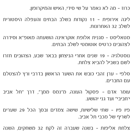
כרוז – מה לא נאמר על שי סידי, האיש והמיקרופון.
ליגה אירופית – 11 נקודות בשלב הבתים והעפלה היסטורית
לשלב 32 האחרונות.
מטאליסט – סגנית אלופת אוקראינה הושעתה מאופ"א וסידרה
לצהובים כרטיס אוטומטי לשלב הבתים.
נוסטלגיה – 19 שנים אחרי הניצחון בבאר שבע, הצהובים חזרו
לשם בשביל להביא צלחת.
סלפי – ערן זהבי כובש את השער הראשון בדרבי ורץ להצטלם
עם החברים.
עומר אדם – פסקול העונה. מ"נמס ממך", דרך "תל אביב
י'חביבי" ועד גני יהושע.
פיו פיו – שתי שלישיות, שישה צמדים ובסך הכל 29 שערים
משחקים
לשריף של מכבי תל אביב.
ותוצאות
צלחת אליפות – בשנה שעברה זה לקח 32 משחקים, השנה