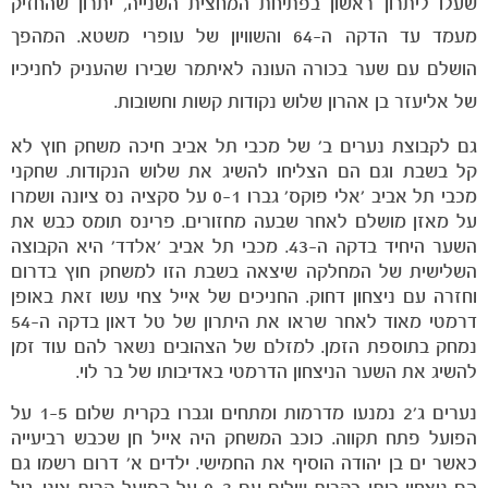
שעלו ליתרון ראשון בפתיחת המחצית השנייה, יתרון שהחזיק
מעמד עד הדקה ה-64 והשוויון של עופרי משטא. המהפך
הושלם עם שער בכורה העונה לאיתמר שבירו שהעניק לחניכיו
של אליעזר בן אהרון שלוש נקודות קשות וחשובות.
גם לקבוצת נערים ב' של מכבי תל אביב חיכה משחק חוץ לא
קל בשבת וגם הם הצליחו להשיג את שלוש הנקודות. שחקני
מכבי תל אביב 'אלי פוקס' גברו 0-1 על סקציה נס ציונה ושמרו
על מאזן מושלם לאחר שבעה מחזורים. פרינס תומס כבש את
השער היחיד בדקה ה-43. מכבי תל אביב 'אלדד' היא הקבוצה
השלישית של המחלקה שיצאה בשבת הזו למשחק חוץ בדרום
וחזרה עם ניצחון דחוק. החניכים של אייל צחי עשו זאת באופן
דרמטי מאוד לאחר שראו את היתרון של טל דאון בדקה ה-54
נמחק בתוספת הזמן. למזלם של הצהובים נשאר להם עוד זמן
להשיג את השער הניצחון הדרמטי באדיבותו של בר לוי.
משחקים
נערים ג'2 נמנעו מדרמות ומתחים וגברו בקרית שלום 1-5 על
ותוצאות
הפועל פתח תקווה. כוכב המשחק היה אייל חן שכבש רביעייה
כאשר ים בן יהודה הוסיף את החמישי. ילדים א' דרום רשמו גם
הם ניצחון ביתי בקרית שלום עם 0-3 על הפועל קרית אונו. גיל